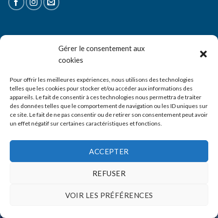
CGV
Gérer le consentement aux
Mentions Légales
cookies
Nos boutiques
Pour offrir les meilleures expériences, nous utilisons des technologies
telles que les cookies pour stocker et/ou accéder aux informations des
Livraison
appareils. Le fait de consentir à ces technologies nous permettra de traiter
des données telles que le comportement de navigation ou les ID uniques sur
Contact
ce site. Le fait de ne pas consentir ou de retirer son consentement peut avoir
un effet négatif sur certaines caractéristiques et fonctions.
Copyright © Blue Jean's
ACCEPTER
REFUSER
VOIR LES PRÉFÉRENCES