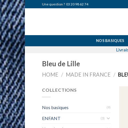
Skip
Une question ?
03 20 98 62 74
to
content
NOS BASIQUES
Livrai
Bleu de Lille
HOME
/
MADE IN FRANCE
/
BLE
COLLECTIONS
Nos basiques
(9)
ENFANT
(3)