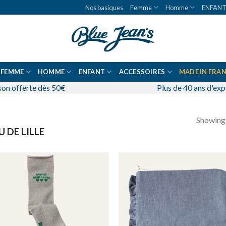
Nos basiques
Femme
Homme
ENFAN
FEMME
HOMME
ENFANT
ACCESSOIRES
MADE IN FRA
son offerte dès 50€
Plus de 40 ans d'ex
Showing a
U DE LILLE