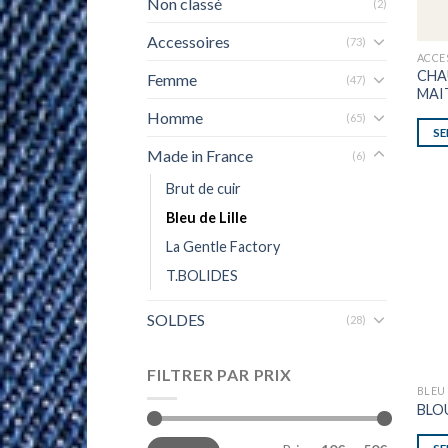
Non classé
(2)
Accessoires
(73)
ACCE
CHA
Femme
(47)
MAI
Homme
(65)
SE
Made in France
(6)
Brut de cuir
Bleu de Lille
La Gentle Factory
T.BOLIDES
SOLDES
(28)
FILTRER PAR PRIX
BLEU 
BLO
Min
Max