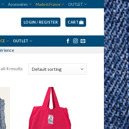
T
Accessoires
Made in France
OUTLET
LOGIN / REGISTER
CART
NCE
OUTLET
périence
ll 4 results