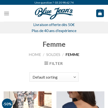
Skip
Une question ?
03 20 98 62 74
to
content
Livraison offerte dès 50€
Plus de 40 ans d'expérience
Femme
HOME
/
SOLDES
/
FEMME
FILTER
-50%