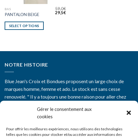
59,0
€
BAS
29,5
€
PANTALON BEIGE
SELECT OPTIONS
NOTRE HISTOIRE
Blue Jean's Croix et Bondues proposent un large choix de
marques homme, femme et ado. Le stock est sans cesse
renouvelé. " Il y a toujours une bonne raison pour aller chez
Blue Jean's"
Gérer le consentement aux
cookies
Pour offrir les meilleures expériences, nous utilisons des technologies
telles que les cookies pour stocker et/ou accéder aux informations des