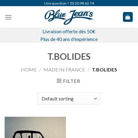
Skip
Une question ?
03 20 98 62 74
to
content
Livraison offerte dès 50€
Plus de 40 ans d'expérience
T.BOLIDES
HOME
/
MADE IN FRANCE
/
T.BOLIDES
FILTER