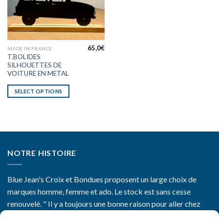
65,0
€
MADE IN FRANCE
T.BOLIDES
SILHOUETTES DE
VOITURE EN METAL
SELECT OPTIONS
NOTRE HISTOIRE
Blue Jean's Croix et Bondues proposent un large choix de
marques homme, femme et ado. Le stock est sans cesse
renouvelé. " Il y a toujours une bonne raison pour aller chez
Blue Jean's"