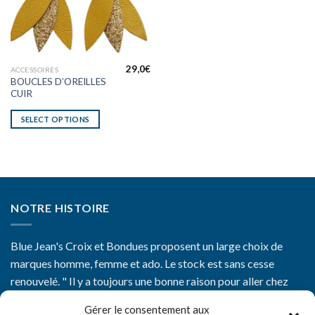
29,0
€
ACCESSOIRES
BOUCLES D’OREILLES
CUIR
SELECT OPTIONS
NOTRE HISTOIRE
Blue Jean's Croix et Bondues proposent un large choix de
marques homme, femme et ado. Le stock est sans cesse
renouvelé. " Il y a toujours une bonne raison pour aller chez
Blue Jean's"
Gérer le consentement aux