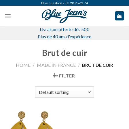
Skip
Une question ?
03 20 98 62 74
to
content
Livraison offerte dès 50€
Plus de 40 ans d'expérience
Brut de cuir
HOME
/
MADE IN FRANCE
/
BRUT DE CUIR
FILTER