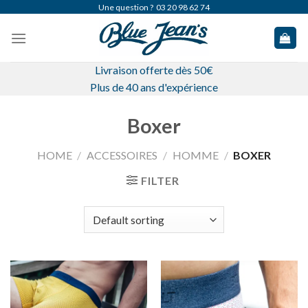
Skip
Une question ?
03 20 98 62 74
to
content
Livraison offerte dès 50€
Plus de 40 ans d'expérience
Boxer
HOME
/
ACCESSOIRES
/
HOMME
/
BOXER
FILTER