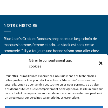
NOTRE HISTOIRE
Blue Jean's Croix et Bondues proposent un large choix de
marques homme, femme et ado. Le stock est sans cesse
renouvelé. " Il y a toujours une bonne raison pour aller chez
Blue Jean's"
Gérer le consentement aux
cookies
Pour offrir les meilleures expériences, nous utilisons des technologies
telles que les cookies pour stocker et/ou accéder aux informations des
appareils. Le fait de consentir à ces technologies nous permettra de traiter
CGV
des données telles que le comportement de navigation ou les ID uniques sur
ce site. Le fait de ne pas consentir ou de retirer son consentement peut avoir
Mentions Légales
un effet négatif sur certaines caractéristiques et fonctions.
Nos boutiques