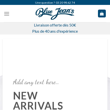
Skip
Une question ?
03 20 98 62 74
to
content
Livraison offerte dès 50€
Plus de 40 ans d'expérience
Add any text here…
NEW
ARRIVALS