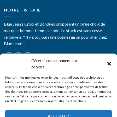
NOTRE HISTOIRE
Blue Jean's Croix et Bondues proposent un large choix de
marques homme, femme et ado. Le stock est sans cesse
renouvelé. " Il y a toujours une bonne raison pour aller chez
Blue Jean's"
Gérer le consentement aux
cookies
CGV
Pour offrir les meilleures expériences, nous utilisons des technologies
telles que les cookies pour stocker et/ou accéder aux informations des
Mentions Légales
appareils. Le fait de consentir à ces technologies nous permettra de traiter
des données telles que le comportement de navigation ou les ID uniques sur
Nos boutiques
ce site. Le fait de ne pas consentir ou de retirer son consentement peut avoir
un effet négatif sur certaines caractéristiques et fonctions.
Livraison
Contact
ACCEPTER