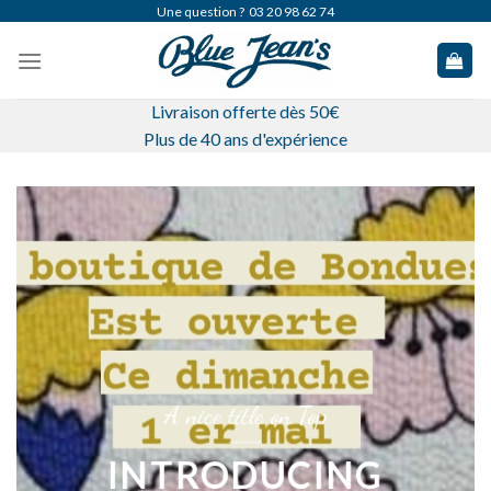
Skip
Une question ?
03 20 98 62 74
to
content
Livraison offerte dès 50€
Plus de 40 ans d'expérience
 title on Top
A nice titl
INTRODUCI
CING