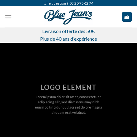
Skip
Une question ?
03 20 98 62 74
to
content
Livraison offerte dès 50€
Plus de 40 ans d'expérience
LOGO ELEMENT
Lorem ipsum dolor sit amet, consectetuer
adipiscing elit, sed diam nonummy nibh
euismod tincidunt ut laoreet dolore magna
aliquam erat volutpat.