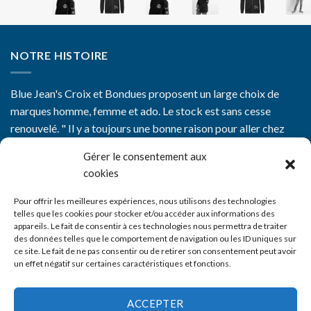
NOTRE HISTOIRE
Blue Jean's Croix et Bondues proposent un large choix de
marques homme, femme et ado. Le stock est sans cesse
renouvelé. " Il y a toujours une bonne raison pour aller chez
Blue Jean's"
Gérer le consentement aux
cookies
Pour offrir les meilleures expériences, nous utilisons des technologies
telles que les cookies pour stocker et/ou accéder aux informations des
appareils. Le fait de consentir à ces technologies nous permettra de traiter
CGV
des données telles que le comportement de navigation ou les ID uniques sur
ce site. Le fait de ne pas consentir ou de retirer son consentement peut avoir
Mentions Légales
un effet négatif sur certaines caractéristiques et fonctions.
Nos boutiques
ACCEPTER
Livraison