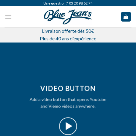
Skip
Une question ?
03 20 98 62 74
to
content
Livraison offerte dès 50€
Plus de 40 ans d'expérience
VIDEO BUTTON
Add a video button that opens Youtube
and Viemo videos anywhere.