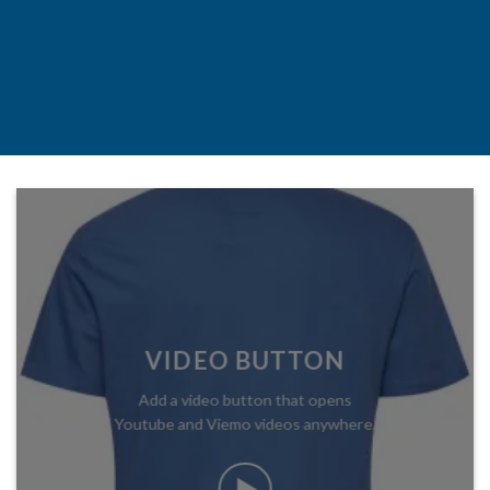
VIDEO BUTTON
Add a video button that opens
Youtube and Viemo videos anywhere.