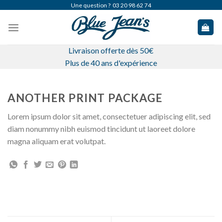
Skip
Une question ?
03 20 98 62 74
to
content
Livraison offerte dès 50€
Plus de 40 ans d'expérience
ANOTHER PRINT PACKAGE
Lorem ipsum dolor sit amet, consectetuer adipiscing elit, sed
diam nonummy nibh euismod tincidunt ut laoreet dolore
magna aliquam erat volutpat.