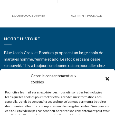
LOOKBOOK SUMMER
FL3 PRINT PACKAGE
NOTRE HISTOIRE
Blue Jean's Croix et Bondues proposent un large choix de
marques homme, femme et ado. Le stock est sans cesse
renouvelé. " Il y a toujours une bonne raison pour aller chez
Blue Jean's"
Gérer le consentement aux
cookies
Pour offrir les meilleures expériences, nous utilisons des technologies
telles que les cookies pour stocker et/ou accéder aux informations des
appareils. Le fait de consentir à ces technologies nous permettra de traiter
CGV
des données telles que le comportement de navigation ou les ID uniques sur
ce site. Le fait de ne pas consentir ou de retirer son consentement peut avoir
Mentions Légales