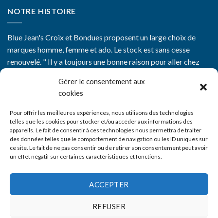
NOTRE HISTOIRE
Blue Jean's Croix et Bondues proposent un large choix de
marques homme, femme et ado. Le stock est sans cesse
renouvelé. " Il y a toujours une bonne raison pour aller chez
Blue Jean's"
Gérer le consentement aux
cookies
Pour offrir les meilleures expériences, nous utilisons des technologies
telles que les cookies pour stocker et/ou accéder aux informations des
appareils. Le fait de consentir à ces technologies nous permettra de traiter
CGV
des données telles que le comportement de navigation ou les ID uniques sur
ce site. Le fait de ne pas consentir ou de retirer son consentement peut avoir
Mentions Légales
un effet négatif sur certaines caractéristiques et fonctions.
Nos boutiques
ACCEPTER
Livraison
REFUSER
Contact