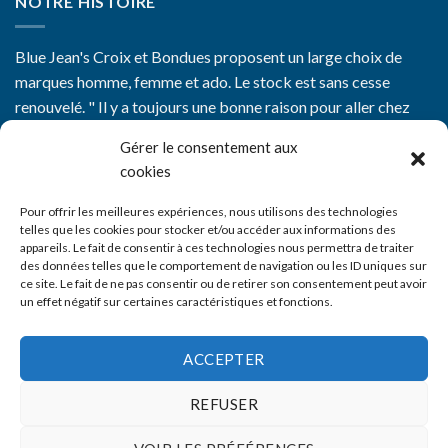
NOTRE HISTOIRE
Blue Jean's Croix et Bondues proposent un large choix de
marques homme, femme et ado. Le stock est sans cesse
renouvelé. " Il y a toujours une bonne raison pour aller chez
Blue Jean's"
Gérer le consentement aux
cookies
Pour offrir les meilleures expériences, nous utilisons des technologies
telles que les cookies pour stocker et/ou accéder aux informations des
appareils. Le fait de consentir à ces technologies nous permettra de traiter
CGV
des données telles que le comportement de navigation ou les ID uniques sur
ce site. Le fait de ne pas consentir ou de retirer son consentement peut avoir
Mentions Légales
un effet négatif sur certaines caractéristiques et fonctions.
Nos boutiques
ACCEPTER
Livraison
REFUSER
Contact