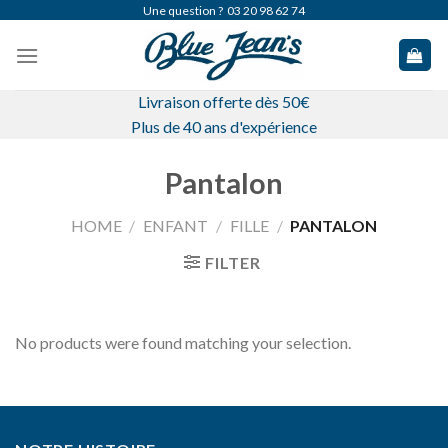
Skip
Une question ?
03 20 98 62 74
to
content
Livraison offerte dès 50€
Plus de 40 ans d'expérience
Pantalon
HOME
/
ENFANT
/
FILLE
/
PANTALON
FILTER
No products were found matching your selection.