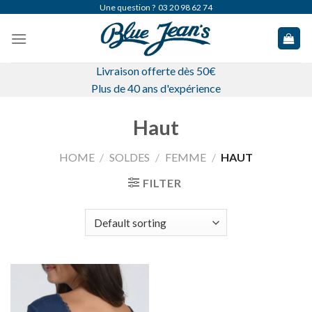
Skip
Une question ?
03 20 98 62 74
to
content
Livraison offerte dès 50€
Plus de 40 ans d'expérience
Haut
HOME
/
SOLDES
/
FEMME
/
HAUT
FILTER