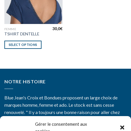
30,0
€
FEMME
TSHIRT DENTELLE
SELECT OPTIONS
NOTRE HISTOIRE
Blue Jean's Croix et Bondues proposent un large choix de
marques homme, femme et ado. Le stock est sans cesse
renouvelé. " Il y a toujours une bonne raison pour aller chez
Blue Jean's"
Gérer le consentement aux