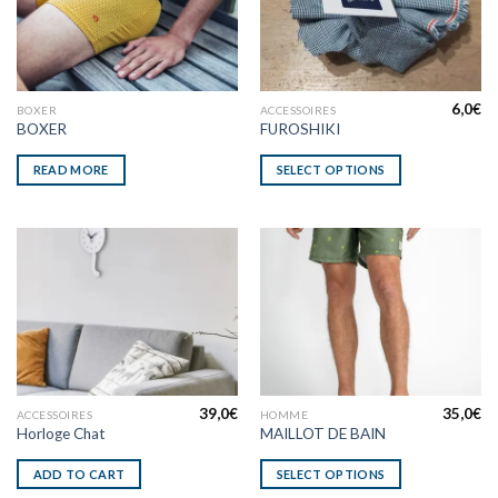
6,0
€
BOXER
ACCESSOIRES
BOXER
FUROSHIKI
READ MORE
SELECT OPTIONS
39,0
€
35,0
€
ACCESSOIRES
HOMME
Horloge Chat
MAILLOT DE BAIN
ADD TO CART
SELECT OPTIONS