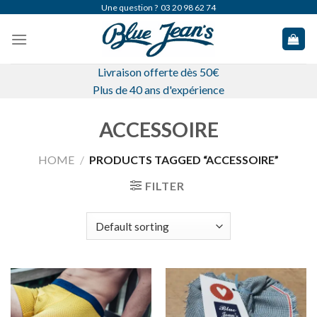
Skip
Une question ?
03 20 98 62 74
to
content
Livraison offerte dès 50€
Plus de 40 ans d'expérience
ACCESSOIRE
HOME
/
PRODUCTS TAGGED “ACCESSOIRE”
FILTER