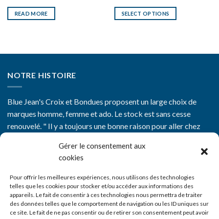
READ MORE
SELECT OPTIONS
NOTRE HISTOIRE
Blue Jean's Croix et Bondues proposent un large choix de
marques homme, femme et ado. Le stock est sans cesse
renouvelé. " Il y a toujours une bonne raison pour aller chez
Blue Jean's"
Gérer le consentement aux
cookies
Pour offrir les meilleures expériences, nous utilisons des technologies
telles que les cookies pour stocker et/ou accéder aux informations des
appareils. Le fait de consentir à ces technologies nous permettra de traiter
CGV
des données telles que le comportement de navigation ou les ID uniques sur
ce site. Le fait de ne pas consentir ou de retirer son consentement peut avoir
Mentions Légales