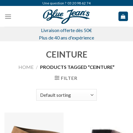
Skip
Une question ?
03 20 98 62 74
to
content
Livraison offerte dès 50€
Plus de 40 ans d'expérience
CEINTURE
HOME
/
PRODUCTS TAGGED “CEINTURE”
FILTER