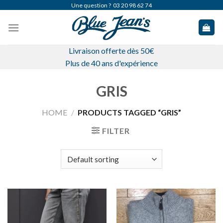
Skip
Une question ?
03 20 98 62 74
to
content
Livraison offerte dès 50€
Plus de 40 ans d'expérience
GRIS
HOME
/
PRODUCTS TAGGED “GRIS”
FILTER