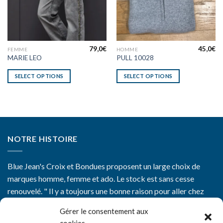
79,0
€
45,0
€
FEMME
HOMME
MARIE LEO
PULL 10028
SELECT OPTIONS
SELECT OPTIONS
NOTRE HISTOIRE
Blue Jean's Croix et Bondues proposent un large choix de
marques homme, femme et ado. Le stock est sans cesse
renouvelé. " Il y a toujours une bonne raison pour aller chez
Blue Jean's"
Gérer le consentement aux