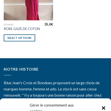
35,0
€
FEMME
ROBE GAZE DE COTON
SELECT OPTIONS
NOTRE HISTOIRE
Blue Jean's Croix et Bondues proposent un large choix de
marques homme, femme et ado. Le stock est sans cesse
renouvelé. " Il y a toujours une bonne raison pour aller chez
Blue Jean's"
Gérer le consentement aux