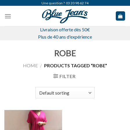
Skip
Une question ?
03 20 98 62 74
to
content
Livraison offerte dès 50€
Plus de 40 ans d'expérience
ROBE
HOME
/
PRODUCTS TAGGED “ROBE”
FILTER