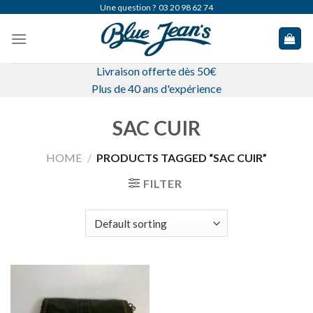
Skip
Une question ?
03 20 98 62 74
to
content
Livraison offerte dès 50€
Plus de 40 ans d'expérience
SAC CUIR
HOME
/
PRODUCTS TAGGED “SAC CUIR”
FILTER