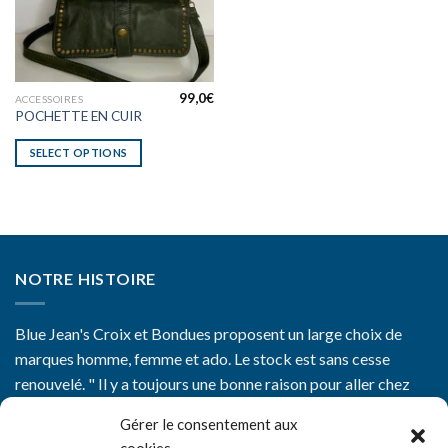
99,0
€
ACCESSOIRES
POCHETTE EN CUIR
SELECT OPTIONS
NOTRE HISTOIRE
Blue Jean's Croix et Bondues proposent un large choix de
marques homme, femme et ado. Le stock est sans cesse
renouvelé. " Il y a toujours une bonne raison pour aller chez
Blue Jean's"
Gérer le consentement aux