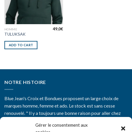
49,0
€
HOMME
TULUKSAK
ADD TO CART
NOTRE HISTOIRE
Blue Jean's Croix et Bondues proposent un large choix de
marques homme, femme et ado. Le stock est sans cesse
renouvelé. " Il y a toujours une bonne raison pour aller chez
Blue Jean's"
Gérer le consentement aux