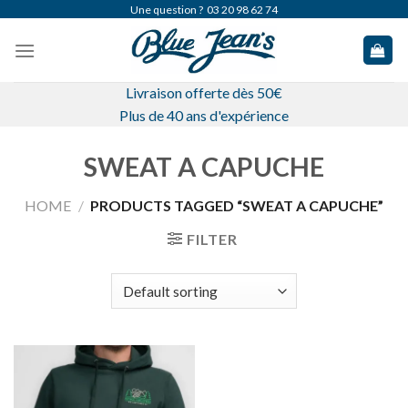
Skip
Une question ?
03 20 98 62 74
to
content
Livraison offerte dès 50€
Plus de 40 ans d'expérience
SWEAT A CAPUCHE
HOME
/
PRODUCTS TAGGED “SWEAT A CAPUCHE”
FILTER