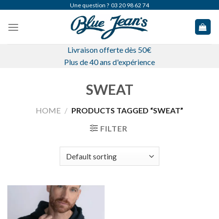
Skip
Une question ?
03 20 98 62 74
to
content
Livraison offerte dès 50€
Plus de 40 ans d'expérience
SWEAT
HOME
/
PRODUCTS TAGGED “SWEAT”
FILTER