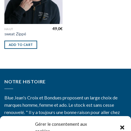
49,0
€
HAUT
sweat Zippé
ADD TO CART
NOTRE HISTOIRE
Blue Jean's Croix et Bondues proposent un large choix de
marques homme, femme et ado. Le stock est sans cesse
renouvelé. " Il y a toujours une bonne raison pour aller chez
Blue Jean's"
Gérer le consentement aux