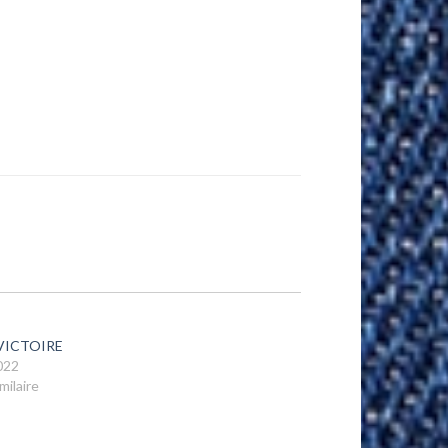
VICTOIRE
022
milaire