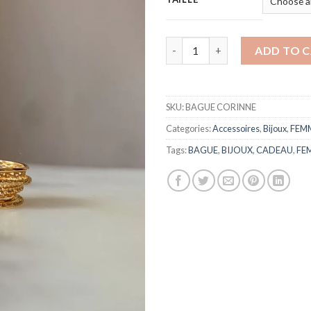
BAGUE CORINNE quantity
ADD TO 
SKU:
BAGUE CORINNE
Categories:
Accessoires
,
Bijoux
,
FEM
Tags:
BAGUE
,
BIJOUX
,
CADEAU
,
FE