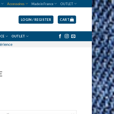
T
Accessoires
Made in France
OUTLET
LOGIN / REGISTER
CART
NCE
OUTLET
périence
E