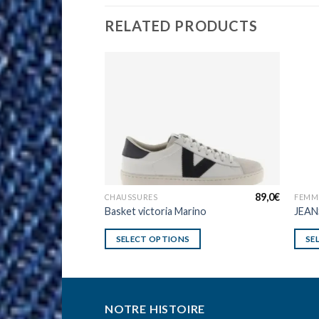
RELATED PRODUCTS
99,0
€
89,0
€
CHAUSSURES
FEMM
Basket victoria Marino
JEAN
S
SELECT OPTIONS
SE
NOTRE HISTOIRE