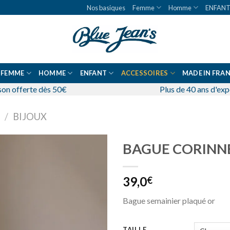
Nos basiques
Femme
Homme
ENFAN
FEMME
HOMME
ENFANT
ACCESSOIRES
MADE IN FRA
son offerte dès 50€
Plus de 40 ans d'ex
/
BIJOUX
BAGUE CORINN
39,0
€
Bague semainier plaqué or
TAILLE