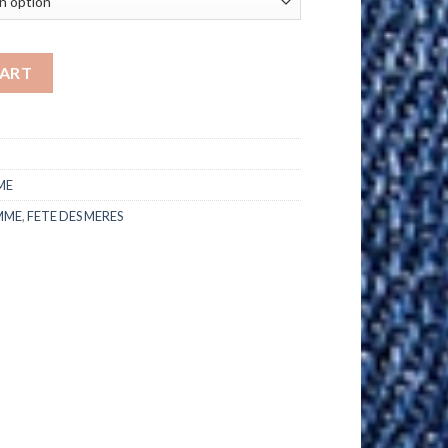
CART
ME
MME
,
FETE DES MERES