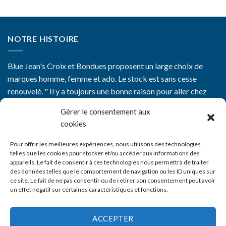
NOTRE HISTOIRE
Blue Jean's Croix et Bondues proposent un large choix de
marques homme, femme et ado. Le stock est sans cesse
renouvelé. " Il y a toujours une bonne raison pour aller chez
Blue Jean's"
Gérer le consentement aux
cookies
Pour offrir les meilleures expériences, nous utilisons des technologies
telles que les cookies pour stocker et/ou accéder aux informations des
appareils. Le fait de consentir à ces technologies nous permettra de traiter
CGV
des données telles que le comportement de navigation ou les ID uniques sur
ce site. Le fait de ne pas consentir ou de retirer son consentement peut avoir
Mentions Légales
un effet négatif sur certaines caractéristiques et fonctions.
Nos boutiques
ACCEPTER
Livraison