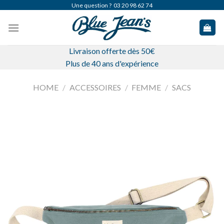
Skip
Une question ?
03 20 98 62 74
to
content
Livraison offerte dès 50€
Plus de 40 ans d'expérience
HOME
/
ACCESSOIRES
/
FEMME
/
SACS