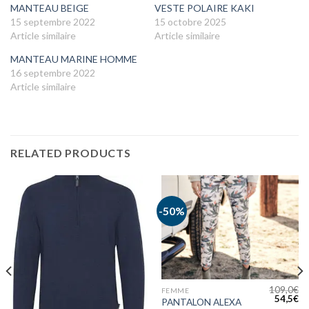
MANTEAU BEIGE
VESTE POLAIRE KAKI
15 septembre 2022
15 octobre 2025
Article similaire
Article similaire
MANTEAU MARINE HOMME
16 septembre 2022
Article similaire
RELATED PRODUCTS
-50%
109,0
€
FEMME
54,5
€
PANTALON ALEXA