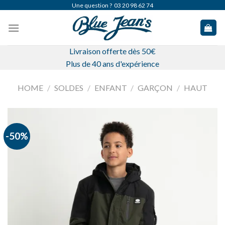
Skip
Une question ?
03 20 98 62 74
to
content
Livraison offerte dès 50€
Plus de 40 ans d'expérience
HOME
/
SOLDES
/
ENFANT
/
GARÇON
/
HAUT
-50%