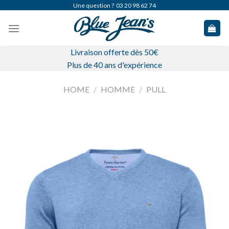
Skip
Une question ?
03 20 98 62 74
to
content
Livraison offerte dès 50€
Plus de 40 ans d'expérience
HOME
/
HOMME
/
PULL