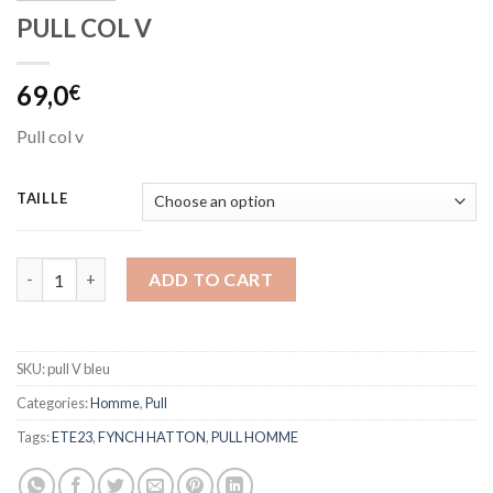
PULL COL V
69,0
€
Pull col v
TAILLE
PULL COL V quantity
ADD TO CART
SKU:
pull V bleu
Categories:
Homme
,
Pull
Tags:
ETE23
,
FYNCH HATTON
,
PULL HOMME