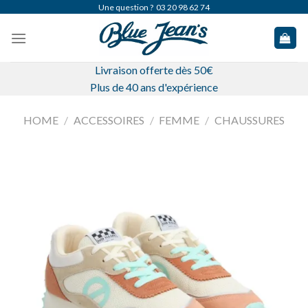
Skip
Une question ?
03 20 98 62 74
to
content
Livraison offerte dès 50€
Plus de 40 ans d'expérience
HOME
/
ACCESSOIRES
/
FEMME
/
CHAUSSURES