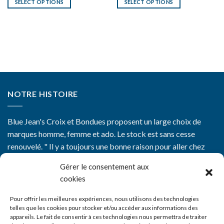
SELECT OPTIONS
SELECT OPTIONS
NOTRE HISTOIRE
Blue Jean's Croix et Bondues proposent un large choix de
marques homme, femme et ado. Le stock est sans cesse
renouvelé. " Il y a toujours une bonne raison pour aller chez
Blue Jean's"
Gérer le consentement aux
cookies
Pour offrir les meilleures expériences, nous utilisons des technologies
telles que les cookies pour stocker et/ou accéder aux informations des
appareils. Le fait de consentir à ces technologies nous permettra de traiter
CGV