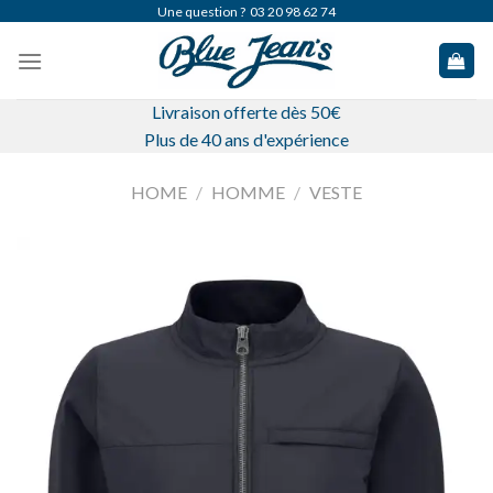
Skip
Une question ?
03 20 98 62 74
to
content
Livraison offerte dès 50€
Plus de 40 ans d'expérience
HOME
/
HOMME
/
VESTE